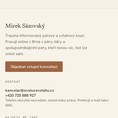
Mirek Sázovský
Trauma-informovaný párový a vztahový kouč.
Pracuji online z Brna s páry, lídry a
spolupodnikajícími páry, kteří nesou víc, než lze
unést sám.
Objednat vstupní konzultaci
KONTAKT
kancelar@evolucevztahu.cz
+420 725 888 927
Telefon obvykle nezvedám, sezení nebo práce. Preferuji e-mail nebo
SMS.
NAJDETE MĚ TAKÉ