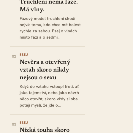
Truchlení nemá fáze.
Má vlny.
Fázový model truchlení škodí
nejvíc tomu, kdo chce mít bolest
rychle za sebou. Esej o vlnách
místo fází a o sedmi…
ESEJ
02
Nevěra a otevřený
vztah skoro nikdy
nejsou o sexu
Když do vztahu vstoupí třetí, ať
jako tajemství, nebo jako návrh
něco otevřít, skoro vždy si oba
potají myslí, že jde o…
ESEJ
03
Nízká touha skoro