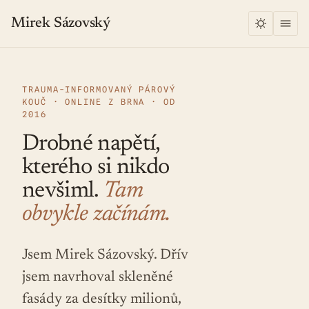
Mirek Sázovský
TRAUMA-INFORMOVANÝ PÁROVÝ
KOUČ · ONLINE Z BRNA · OD
2016
Drobné napětí,
kterého si nikdo
nevšiml.
Tam
obvykle začínám.
Jsem Mirek Sázovský. Dřív
jsem navrhoval skleněné
fasády za desítky milionů,