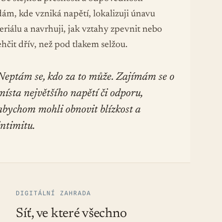
dám, kde vzniká napětí, lokalizuji únavu
riálu a navrhuji, jak vztahy zpevnit nebo
hčit dřív, než pod tlakem selžou.
Neptám se, kdo za to může. Zajímám se o
místa největšího napětí či odporu,
abychom mohli obnovit blízkost a
intimitu.
DIGITÁLNÍ ZAHRADA
Síť, ve které všechno