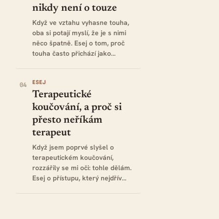
nikdy není o touze
Když ve vztahu vyhasne touha,
oba si potají myslí, že je s nimi
něco špatně. Esej o tom, proč
touha často přichází jako…
ESEJ
04
Terapeutické
koučování, a proč si
přesto neříkám
terapeut
Když jsem poprvé slyšel o
terapeutickém koučování,
rozzářily se mi oči: tohle dělám.
Esej o přístupu, který nejdřív…