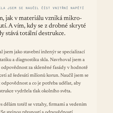
KLA JSEM SE NAUČIL ČÍST VNITŘNÍ NAPĚTÍ
, jak v materiálu vzniká mikro-
tí. A vím, kdy se z drobné skryté
y stává totální destrukce.
l jsem jako stavební inženýr se specializací
tatiku a diagnostiku skla. Navrhoval jsem a
l odpovědnost za skleněné fasády v hodnotě
eti až šedesáti milionů korun. Naučil jsem se
t odpovědnost a co je potřeba udělat, aby
trukce vydržela tlak okolního světa.
s dělám totéž se vztahy, firmami a vedením
. Se stejnou přesností a odpovědností