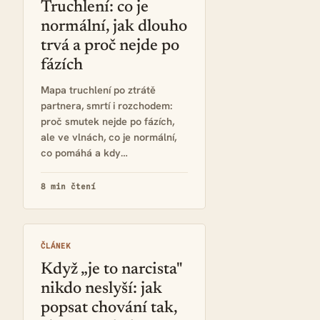
Truchlení: co je
normální, jak dlouho
trvá a proč nejde po
fázích
Mapa truchlení po ztrátě
partnera, smrtí i rozchodem:
proč smutek nejde po fázích,
ale ve vlnách, co je normální,
co pomáhá a kdy…
8 min čtení
ČLÁNEK
Když „je to narcista"
nikdo neslyší: jak
popsat chování tak,