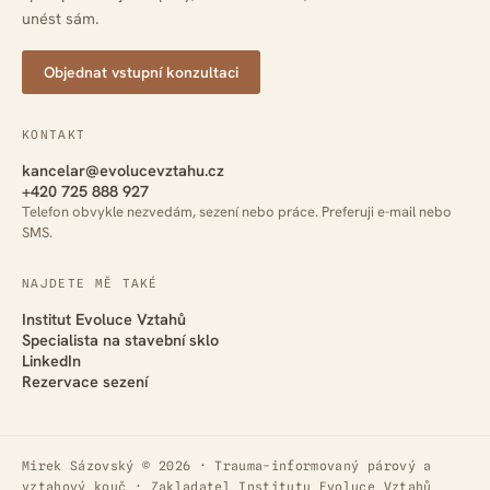
unést sám.
Objednat vstupní konzultaci
KONTAKT
kancelar@evolucevztahu.cz
+420 725 888 927
Telefon obvykle nezvedám, sezení nebo práce. Preferuji e-mail nebo
SMS.
NAJDETE MĚ TAKÉ
Institut Evoluce Vztahů
Specialista na stavební sklo
LinkedIn
Rezervace sezení
Mirek Sázovský © 2026 · Trauma-informovaný párový a
vztahový kouč · Zakladatel Institutu Evoluce Vztahů