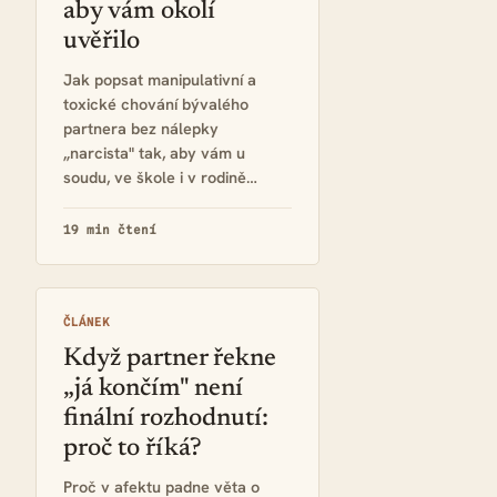
aby vám okolí
uvěřilo
Jak popsat manipulativní a
toxické chování bývalého
partnera bez nálepky
„narcista" tak, aby vám u
soudu, ve škole i v rodině…
19 min čtení
ČLÁNEK
Když partner řekne
„já končím" není
finální rozhodnutí:
proč to říká?
Proč v afektu padne věta o