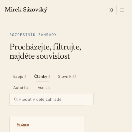
Mirek Sázovský
ROZCESTNÍK ZAHRADY
Procházejte, filtrujte,
najděte souvislost
Eseje
Články
Slovník
6
3
33
Autoři
Vše
31
73
ČLÁNEK